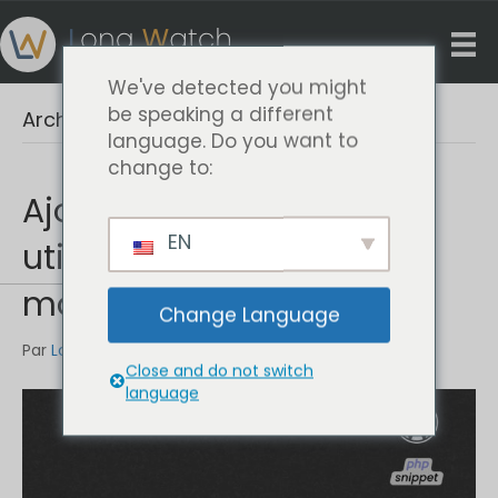
We've detected you might
be speaking a different
Archive pour novembre 2024
language. Do you want to
change to:
Ajouter un champ
EN
utilisateur dans la page
mon compte
Change Language
Par
Long Watch Studio
|
22 novembre 2024
|
0
Close and do not switch
language