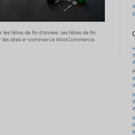
A
p
s fêtes de fin d’année. Les fêtes de fin
our les sites e-commerce WooCommerce.
W
P
W
N
W
I
1
I