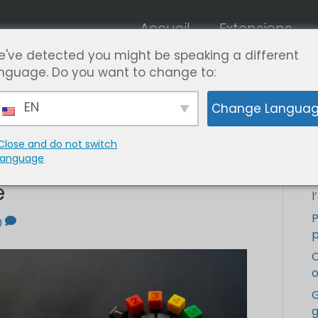
Accueil
Extensions
've detected you might be speaking a different
nguage. Do you want to change to:
EN
Change Langua
Close and do not switch
 WooCommerce pour les
language
C
e
l
0
p
C
o
G
g