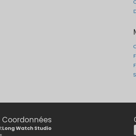
C
F
F
S
Coordonnées
t
Long Watch Studio
s