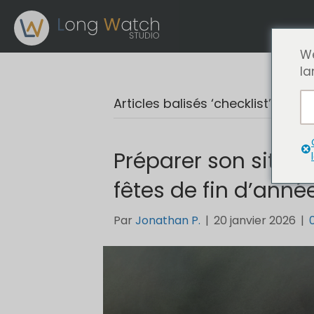
We
la
Articles balisés ‘checklist’
Préparer son site
fêtes de fin d’anné
Par
Jonathan P.
|
20 janvier 2026
|