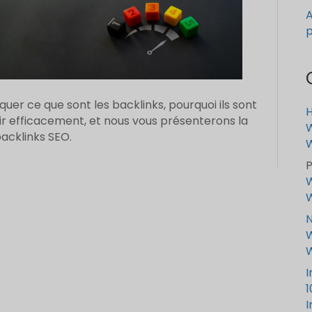
A
p
iquer ce que sont les backlinks, pourquoi ils sont
r efficacement, et nous vous présenterons la
W
backlinks SEO.
P
W
N
W
I
1
I