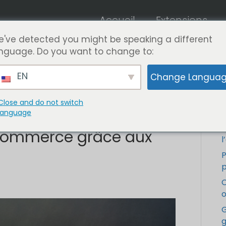
Accueil
Extensions
've detected you might be speaking a different
nguage. Do you want to change to:
EN
Change Langua
Close and do not switch
cement de votre Site
language
C
ommerce grâce aux
l
p
C
o
G
g