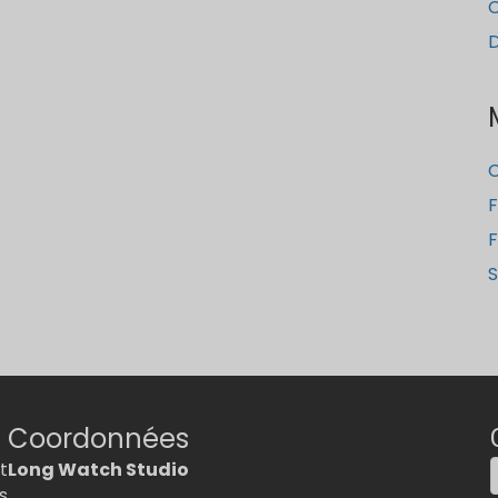
C
F
F
S
Coordonnées
t
Long Watch Studio
s